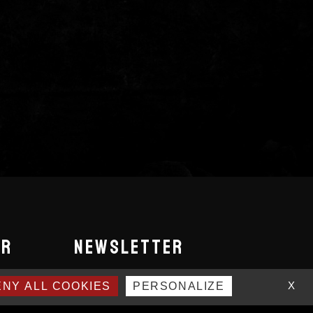
UR
NEWSLETTER
X
NY ALL COOKIES
PERSONALIZE
INSCRIVEZ VOUS