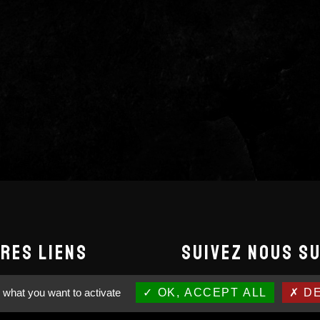
RES LIENS
SUIVEZ NOUS S
ons légales
 what you want to activate
OK, ACCEPT ALL
DE
tions générales de vente