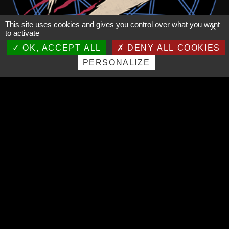
This site uses cookies and gives you control over what you want
X
to activate
OK, ACCEPT ALL
DENY ALL COOKIES
PERSONALIZE
AUTRES LIENS
Mentions légales
Conditions générales de vente
Données personnelles
Informations pratiques
SUIVEZ NOUS SUR