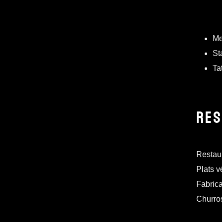
Me
St
Ta
RES
Restaur
Plats v
Fabrica
Churro