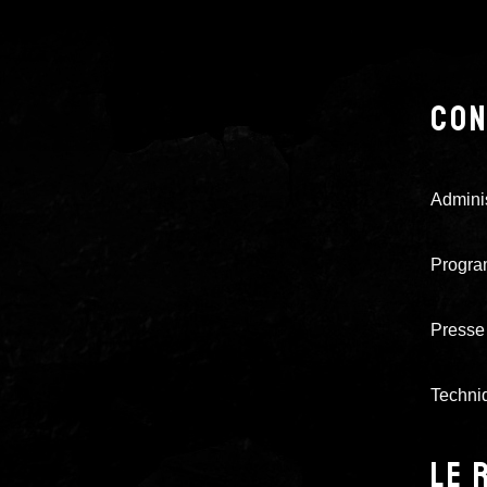
CON
Adminis
Progra
Presse 
Techni
LE 