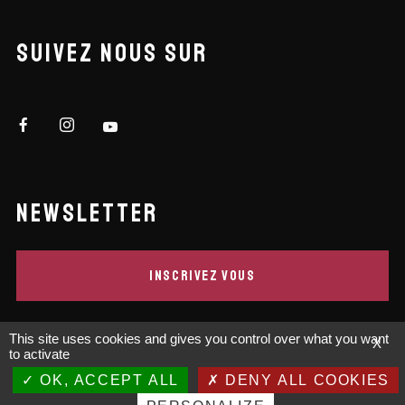
SUIVEZ NOUS SUR
NEWSLETTER
INSCRIVEZ VOUS
This site uses cookies and gives you control over what you want
X
to activate
OK, ACCEPT ALL
DENY ALL COOKIES
©2026 FuriosFest / Licence-D-2023-2542