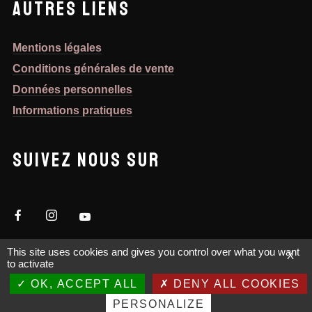
AUTRES LIENS
Mentions légales
Conditions générales de vente
Données personnelles
Informations pratiques
SUIVEZ NOUS SUR
This site uses cookies and gives you control over what you want
X
to activate
NEWSLETTER
OK, ACCEPT ALL
DENY ALL COOKIES
PERSONALIZE