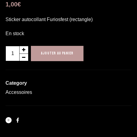
1,00
€
Sticker autocollant Furiosfest (rectangle)
En stock
quantité
AJOUTER AU PANIER
de
Sticker
Furiosfest
Category
(rectangle)
Accessoires
0