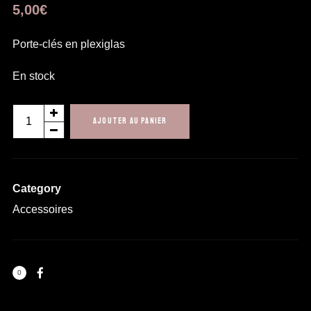
5,00
€
Porte-clés en plexiglas
En stock
quantité
AJOUTER AU PANIER
de
Porte-
clés
Category
Accessoires
0