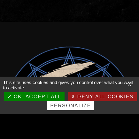
This site uses cookies and gives you control over what you want
X
to activate
OK, ACCEPT ALL
DENY ALL COOKIES
PERSONALIZE